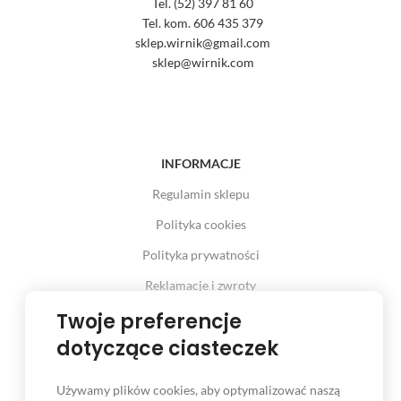
Tel. (52) 397 81 60
Tel. kom. 606 435 379
sklep.wirnik@gmail.com
sklep@wirnik.com
INFORMACJE
Regulamin sklepu
Polityka cookies
Polityka prywatności
Reklamacje i zwroty
Prawo odstąpienia od umowy
Twoje preferencje
dotyczące ciasteczek
Używamy plików cookies, aby optymalizować naszą