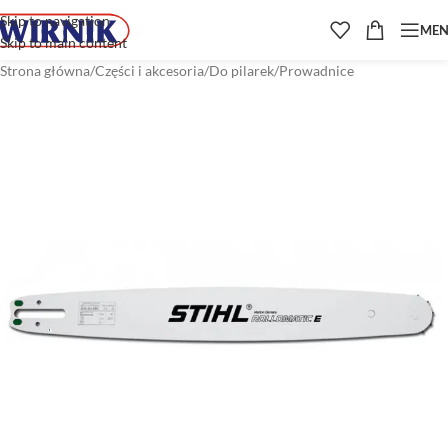
Skip to navigation
ME
Skip to main content
Strona główna
/
Części i akcesoria
/
Do pilarek
/
Prowadnice