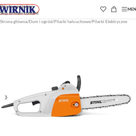
Skip to navigation
ME
Skip to main content
Strona główna
/
Dom i ogród
/
Pilarki łańcuchowe
/
Pilarki Elektryczne