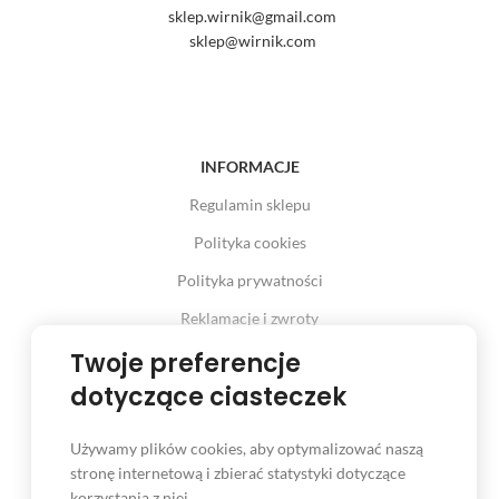
sklep.wirnik@gmail.com
sklep@wirnik.com
INFORMACJE
Regulamin sklepu
Polityka cookies
Polityka prywatności
Reklamacje i zwroty
Prawo odstąpienia od umowy
Twoje preferencje
dotyczące ciasteczek
Używamy plików cookies, aby optymalizować naszą
INFORMACJE
stronę internetową i zbierać statystyki dotyczące
korzystania z niej.