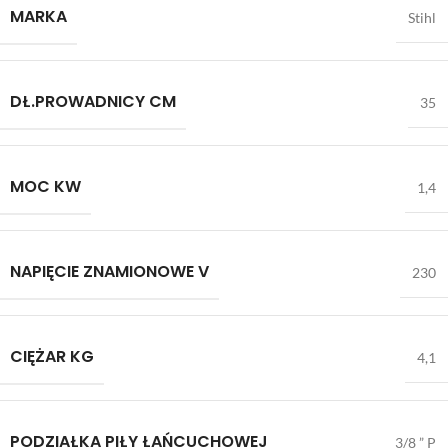
MARKA
Stihl
DŁ.PROWADNICY CM
35
MOC KW
1,4
NAPIĘCIE ZNAMIONOWE V
230
CIĘŻAR KG
4,1
PODZIAŁKA PIŁY ŁAŃCUCHOWEJ
3/8 ” P