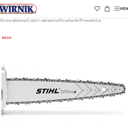
Skip to navigation
ME
Skip to main content
Strona główna
/
Części i akcesoria
/
Do pilarek
/
Prowadnice
BRAK