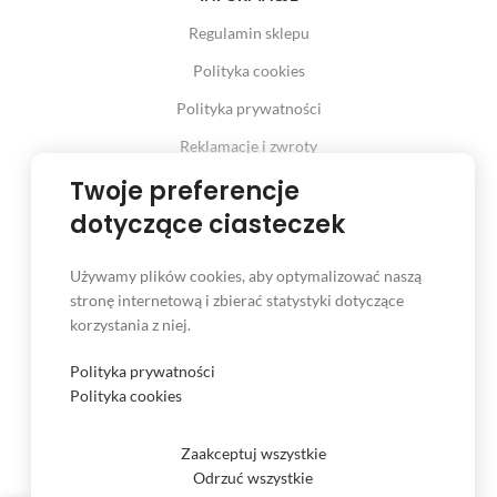
Regulamin sklepu
Polityka cookies
Polityka prywatności
Reklamacje i zwroty
Prawo odstąpienia od umowy
Twoje preferencje
dotyczące ciasteczek
Używamy plików cookies, aby optymalizować naszą
INFORMACJE
stronę internetową i zbierać statystyki dotyczące
korzystania z niej.
Serwis
Kontakt
Polityka prywatności
Polityka cookies
Czas i koszt dostawy
Formy płatności
Zaakceptuj wszystkie
Odrzuć wszystkie