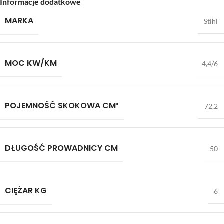
Informacje dodatkowe
MARKA
Stihl
MOC KW/KM
4,4/6
POJEMNOŚĆ SKOKOWA CM³
72,2
DŁUGOŚĆ PROWADNICY CM
50
CIĘŻAR KG
6