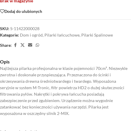
Brak w magazynie
Dodaj do ulubionych
SKU:
S-11422000028
Kategorie:
Dom i ogród
,
Pilarki łańcuchowe
,
Pilarki Spalinowe
Share:
Opis
Najlżejsza pilarka profesjonalna w klasie pojemności 70cm³. Niezwykle
zwrotna i doskonale przyspieszająca. Przeznaczona do ścinki i
okrzesywania drewna średniotwardego i twardego. Wyposażona
seryjnie w system M-Tronic, filtr powietrza HD2 o dużej skuteczności
filtrowania pyłów. Nakrętki i pokrywa łańcucha posiadają
zabezpieczenie przed zgubieniem. Urządzenie można wygodnie
zatankować bez konieczności używania narzędzi. Pilarka jest
wyposażona w oszczędny silnik 2-MIX.