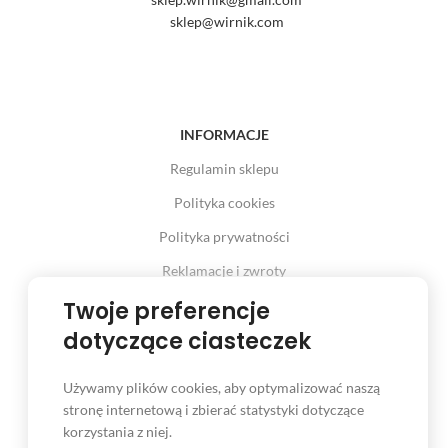
sklep@wirnik.com
INFORMACJE
Regulamin sklepu
Polityka cookies
Polityka prywatności
Reklamacje i zwroty
Prawo odstąpienia od umowy
Twoje preferencje
dotyczące ciasteczek
Używamy plików cookies, aby optymalizować naszą
INFORMACJE
stronę internetową i zbierać statystyki dotyczące
korzystania z niej.
Serwis