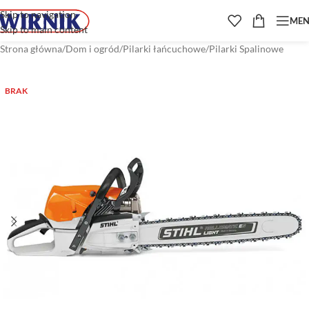
Skip to navigation
ME
Skip to main content
Strona główna
/
Dom i ogród
/
Pilarki łańcuchowe
/
Pilarki Spalinowe
BRAK