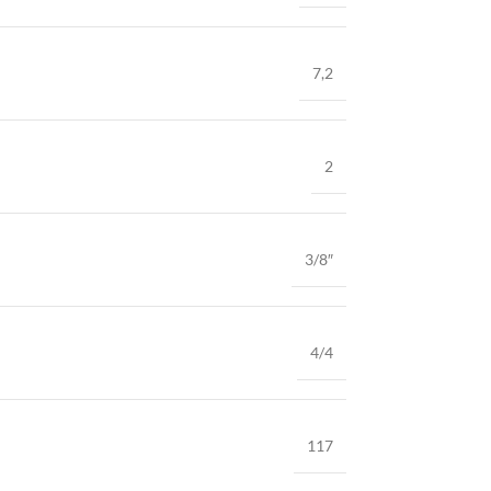
7,2
2
3/8″
4/4
117