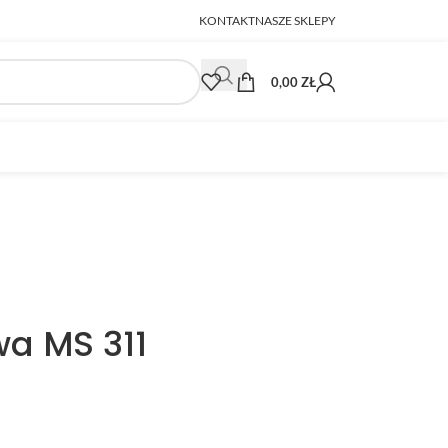
KONTAKT
NASZE SKLEPY
0,00
ZŁ
wa MS 311