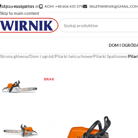
Skip to navigation
TEL: +48 52 397 81 60
KOM: +48 606 435 379
SKLEP.WIRNIK@GMAIL.CO
Skip to main content
DOM I OGRÓD
Strona główna
/
Dom i ogród
/
Pilarki łańcuchowe
/
Pilarki Spalinowe
/
Pila
BRAK