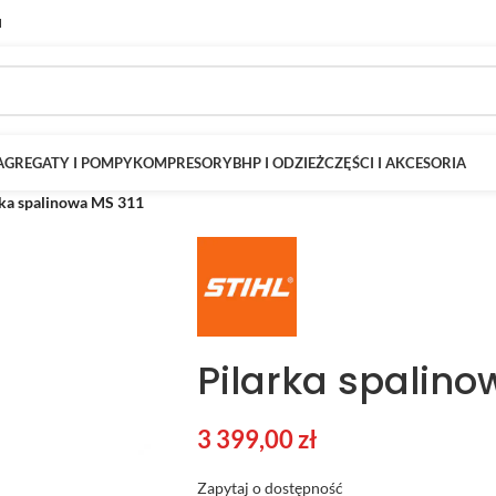
M
AGREGATY I POMPY
KOMPRESORY
BHP I ODZIEŻ
CZĘŚCI I AKCESORIA
rka spalinowa MS 311
Pilarka spalino
3 399,00
zł
Zapytaj o dostępność