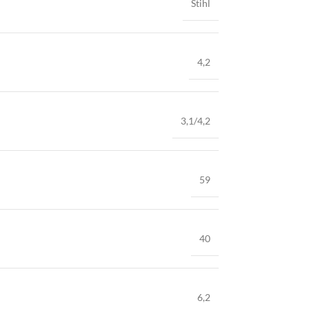
Stihl
4,2
3,1/4,2
59
40
6,2