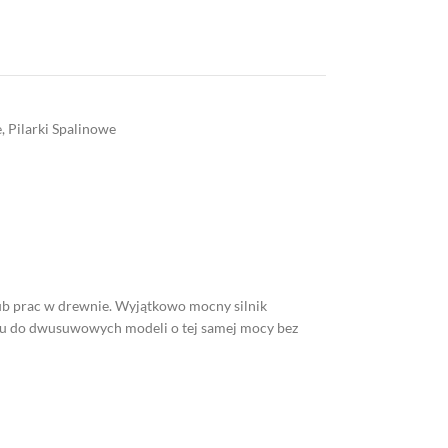
e
,
Pilarki Spalinowe
ub prac w drewnie. Wyjątkowo mocny silnik
niu do dwusuwowych modeli o tej samej mocy bez