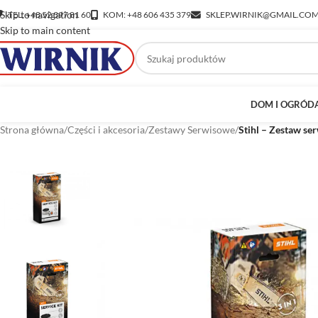
Skip to navigation
TEL: +48 52 397 81 60
KOM: +48 606 435 379
SKLEP.WIRNIK@GMAIL.CO
Skip to main content
DOM I OGRÓD
Strona główna
/
Części i akcesoria
/
Zestawy Serwisowe
/
Stihl – Zestaw se