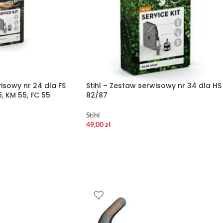
wisowy nr 24 dla FS
Stihl – Zestaw serwisowy nr 34 dla HS
, KM 55, FC 55
82/87
Stihl
49,00
zł