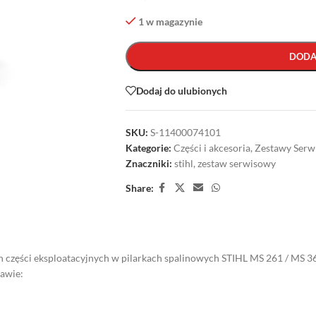
1 w magazynie
DODA
Dodaj do ulubionych
SKU:
S-11400074101
Kategorie:
Części i akcesoria
,
Zestawy Serw
Znaczniki:
stihl
,
zestaw serwisowy
Share:
zęści eksploatacyjnych w pilarkach spalinowych STIHL MS 261 / MS 36
tawie: