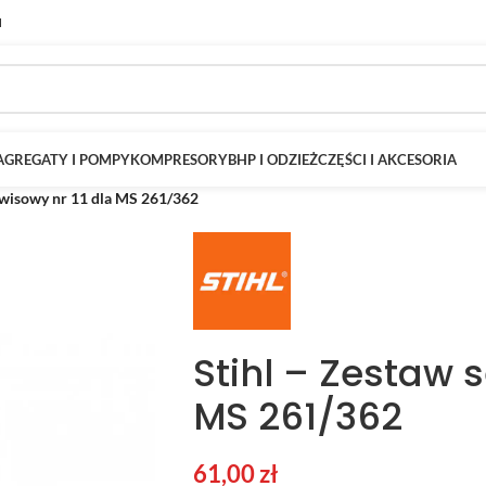
M
AGREGATY I POMPY
KOMPRESORY
BHP I ODZIEŻ
CZĘŚCI I AKCESORIA
rwisowy nr 11 dla MS 261/362
Stihl – Zestaw s
MS 261/362
61,00
zł