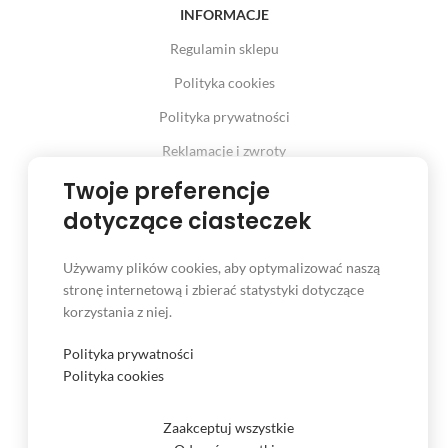
INFORMACJE
Regulamin sklepu
Polityka cookies
Polityka prywatności
Reklamacje i zwroty
Prawo odstąpienia od umowy
Twoje preferencje
dotyczące ciasteczek
Używamy plików cookies, aby optymalizować naszą
INFORMACJE
stronę internetową i zbierać statystyki dotyczące
korzystania z niej.
Serwis
Kontakt
Polityka prywatności
Polityka cookies
Czas i koszt dostawy
Formy płatności
Zaakceptuj wszystkie