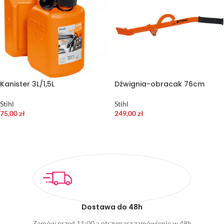
Kanister 3L/1,5L
Dźwignia-obracak 76cm
Stihl
Stihl
75,00
zł
249,00
zł
DODAJ DO KOSZYKA
DODAJ DO KOSZYKA
Dostawa do 48h
Zamów przed 11:00 a otrzymasz zamówienie w 48h