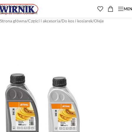
Skip to navigation
ME
Skip to main content
Strona główna
/
Części i akcesoria
/
Do kos i kosiarek
/
Oleje