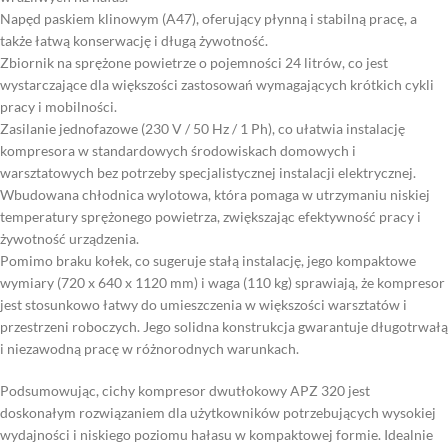
Napęd paskiem klinowym (A47), oferujący płynną i stabilną pracę, a
także łatwą konserwację i długą żywotność.
Zbiornik na sprężone powietrze o pojemności 24 litrów, co jest
wystarczające dla większości zastosowań wymagających krótkich cykli
pracy i mobilności.
Zasilanie jednofazowe (230 V / 50 Hz / 1 Ph), co ułatwia instalację
kompresora w standardowych środowiskach domowych i
warsztatowych bez potrzeby specjalistycznej instalacji elektrycznej.
Wbudowana chłodnica wylotowa, która pomaga w utrzymaniu niskiej
temperatury sprężonego powietrza, zwiększając efektywność pracy i
żywotność urządzenia.
Pomimo braku kołek, co sugeruje stałą instalację, jego kompaktowe
wymiary (720 x 640 x 1120 mm) i waga (110 kg) sprawiają, że kompresor
jest stosunkowo łatwy do umieszczenia w większości warsztatów i
przestrzeni roboczych. Jego solidna konstrukcja gwarantuje długotrwałą
i niezawodną pracę w różnorodnych warunkach.
Podsumowując, cichy kompresor dwutłokowy APZ 320 jest
doskonałym rozwiązaniem dla użytkowników potrzebujących wysokiej
wydajności i niskiego poziomu hałasu w kompaktowej formie. Idealnie