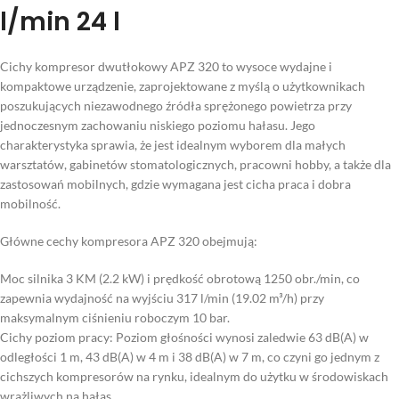
l/min 24 l
Cichy kompresor dwutłokowy APZ 320 to wysoce wydajne i
kompaktowe urządzenie, zaprojektowane z myślą o użytkownikach
poszukujących niezawodnego źródła sprężonego powietrza przy
jednoczesnym zachowaniu niskiego poziomu hałasu. Jego
charakterystyka sprawia, że jest idealnym wyborem dla małych
warsztatów, gabinetów stomatologicznych, pracowni hobby, a także dla
zastosowań mobilnych, gdzie wymagana jest cicha praca i dobra
mobilność.
Główne cechy kompresora APZ 320 obejmują:
Moc silnika 3 KM (2.2 kW) i prędkość obrotową 1250 obr./min, co
zapewnia wydajność na wyjściu 317 l/min (19.02 m³/h) przy
maksymalnym ciśnieniu roboczym 10 bar.
Cichy poziom pracy: Poziom głośności wynosi zaledwie 63 dB(A) w
odległości 1 m, 43 dB(A) w 4 m i 38 dB(A) w 7 m, co czyni go jednym z
cichszych kompresorów na rynku, idealnym do użytku w środowiskach
wrażliwych na hałas.