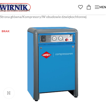
Skip to navigation
ME
Skip to main content
Strona główna
/
Kompresory
/
W obudowie dzwiękochłonnej
BRAK
Kliknij aby powiększyć