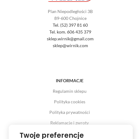
Plan Niepodległości 3B
89-600 Chojnice
Tel. (52) 397 81 60
Tel. kom. 606 435 379
sklep.wirnik@gmail.com
sklep@wirnik.com
INFORMACJE
Regulamin sklepu
Polityka cookies
Polityka prywatności
Reklamacje i zwroty
Twoje preferencje
Prawo odstąpienia od umowy