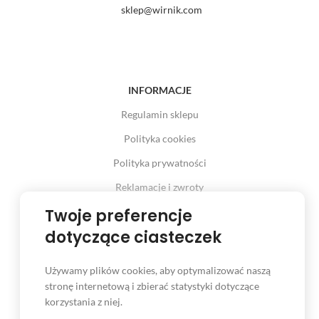
sklep@wirnik.com
INFORMACJE
Regulamin sklepu
Polityka cookies
Polityka prywatności
Reklamacje i zwroty
Twoje preferencje
Prawo odstąpienia od umowy
dotyczące ciasteczek
Używamy plików cookies, aby optymalizować naszą
INFORMACJE
stronę internetową i zbierać statystyki dotyczące
korzystania z niej.
Serwis