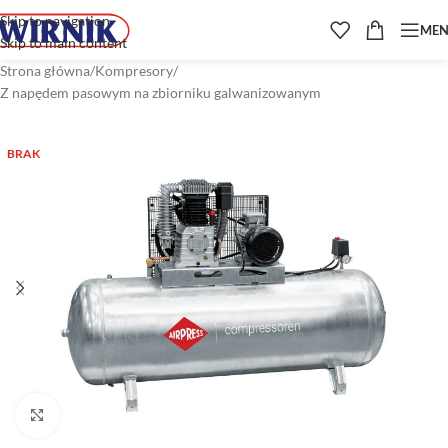
Skip to navigation
ME
Skip to main content
Strona główna
/
Kompresory
/
Z napędem pasowym na zbiorniku galwanizowanym
BRAK
Kliknij aby powiększyć