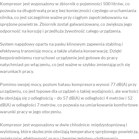
Kompresor jest wyposażony w zbiornik o pojemności 500 litrów, co
pozwala na długotrwałą pracę bez konieczności częstego uruchamiania
silnika, co jest szczególnie ważne przy ciągłym zapotrzebowaniu na
sprężone powietrze. Zbiornik został galwanizowany, co zwiększa jego
odporność na korozję i przedłuża żywotność całego urządzenia.
System napędowy oparty na pasku klinowym zapewnia stabilną i
efektywną transmisję mocy, a także ułatwia konserwację. Dzięki
bezpośredniemu rozruchowi urządzenie jest gotowe do pracy
natychmiast po włączeniu, co jest ważne w szybko zmieniających się
warunkach pracy.
Pomimo swojej mocy, poziom hałasu kompresora wynosi 77 dB(A) przy
urządzeniu, co jest typowe dla urządzeń o takiej wydajności, ale wartości
te obniżają się z odległością – do 57 dB(A) w odległości 4 metrów i 52
dB(A) w odległości 7 metrów, co pozwala na umiarkowanie komfortowe
warunki pracy w jego otoczeniu.
Kompresor jest wyposażony w dwie chłodnice: międzystopniową i
wylotową, które skutecznie obniżają temperaturę sprężonego powietrza,
zwiększając efektywność pracy i bezpieczeństwo użytkowania.