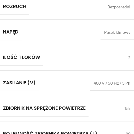
ROZRUCH
Bezpośredni
NAPĘD
Pasek klinowy
ILOŚĆ TŁOKÓW
2
ZASILANIE (V)
400 V / 50 Hz / 3 Ph
ZBIORNIK NA SPRĘŻONE POWIETRZE
Tak
POJEMNOŚĆ ZBIORNIKA POWIETRZA (L)
90