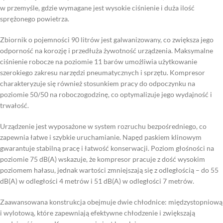
w przemyśle, gdzie wymagane jest wysokie ciśnienie i duża ilość
sprężonego powietrza.
Zbiornik o pojemności 90 litrów jest galwanizowany, co zwiększa jego
odporność na korozję i przedłuża żywotność urządzenia. Maksymalne
ciśnienie robocze na poziomie 11 barów umożliwia użytkowanie
szerokiego zakresu narzędzi pneumatycznych i sprzętu. Kompresor
charakteryzuje się również stosunkiem pracy do odpoczynku na
poziomie 50/50 na roboczogodzinę, co optymalizuje jego wydajność i
trwałość.
Urządzenie jest wyposażone w system rozruchu bezpośredniego, co
zapewnia łatwe i szybkie uruchamianie. Napęd paskiem klinowym
gwarantuje stabilną pracę i łatwość konserwacji. Poziom głośności na
poziomie 75 dB(A) wskazuje, że kompresor pracuje z dość wysokim
poziomem hałasu, jednak wartości zmniejszają się z odległością – do 55
dB(A) w odległości 4 metrów i 51 dB(A) w odległości 7 metrów.
Zaawansowana konstrukcja obejmuje dwie chłodnice: międzystopniową
i wylotową, które zapewniają efektywne chłodzenie i zwiększają