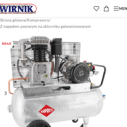
Skip to navigation
ME
Skip to main content
Strona główna
/
Kompresory
/
Z napędem pasowym na zbiorniku galwanizowanym
BRAK