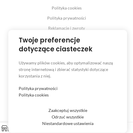
Polityka cookies
Polityka prywatności
Reklamacje i zwroty
Prawo odstąpienia od umowy
Twoje preferencje
dotyczące ciasteczek
Używamy plików cookies, aby optymalizować naszą
INFORMACJE
stronę internetową i zbierać statystyki dotyczące
korzystania z niej.
Serwis
Kontakt
Polityka prywatności
Polityka cookies
Czas i koszt dostawy
Formy płatności
Zaakceptuj wszystkie
Odrzuć wszystkie
Niestandardowe ustawienia