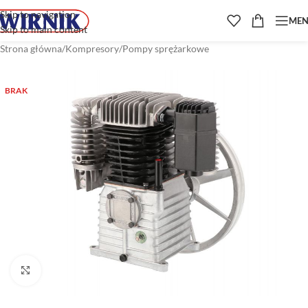
Skip to navigation
ME
Skip to main content
Strona główna
/
Kompresory
/
Pompy sprężarkowe
BRAK
Kliknij aby powiększyć