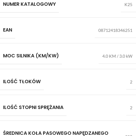
NUMER KATALOGOWY
K25
EAN
08712418346251
MOC SILNIKA (KM/KW)
4.0 KM / 3.0 kW
ILOŚĆ TŁOKÓW
2
ILOŚĆ STOPNI SPRĘŻANIA
2
ŚREDNICA KOŁA PASOWEGO NAPĘDZANEGO