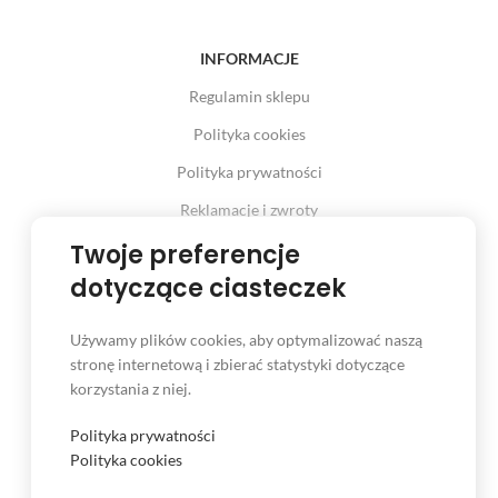
INFORMACJE
Regulamin sklepu
Polityka cookies
Polityka prywatności
Reklamacje i zwroty
Twoje preferencje
Prawo odstąpienia od umowy
dotyczące ciasteczek
Używamy plików cookies, aby optymalizować naszą
INFORMACJE
stronę internetową i zbierać statystyki dotyczące
korzystania z niej.
Serwis
Kontakt
Polityka prywatności
Polityka cookies
Czas i koszt dostawy