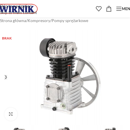
Skip to navigation
ME
Skip to main content
Strona główna
/
Kompresory
/
Pompy sprężarkowe
BRAK
Kliknij aby powiększyć