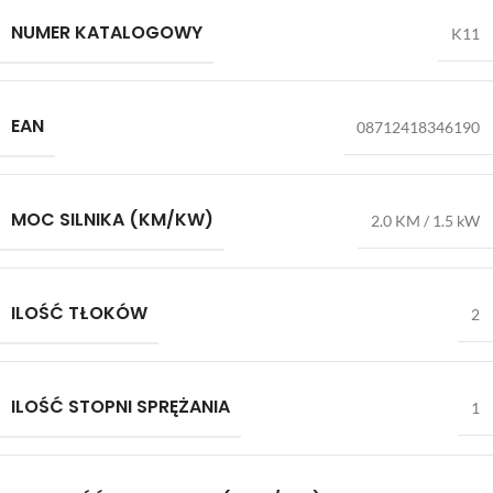
NUMER KATALOGOWY
K11
EAN
08712418346190
MOC SILNIKA (KM/KW)
2.0 KM / 1.5 kW
ILOŚĆ TŁOKÓW
2
ILOŚĆ STOPNI SPRĘŻANIA
1