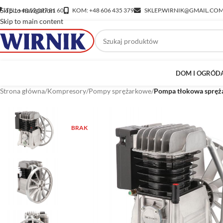
Skip to navigation
TEL: +48 52 397 81 60
KOM: +48 606 435 379
SKLEP.WIRNIK@GMAIL.CO
Skip to main content
DOM I OGRÓD
Strona główna
/
Kompresory
/
Pompy sprężarkowe
/
Pompa tłokowa sprę
BRAK