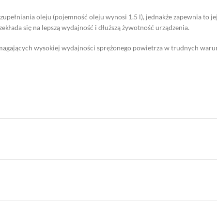
zupełniania oleju (pojemność oleju wynosi 1.5 l), jednakże zapewnia to j
kłada się na lepszą wydajność i dłuższą żywotność urządzenia.
magających wysokiej wydajności sprężonego powietrza w trudnych war