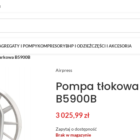
M
AGREGATY I POMPY
KOMPRESORY
BHP I ODZIEŻ
CZĘŚCI I AKCESORIA
żarkowa B5900B
Airpress
Pompa tłokowa
B5900B
3 025,99
zł
Zapytaj o dostępność
Brak w magazynie