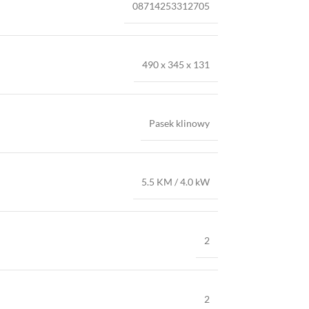
08714253312705
490 x 345 x 131
Pasek klinowy
5.5 KM / 4.0 kW
2
2