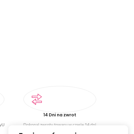
14 Dni na zwrot
ayU
Dokonaj zwrotu towaru w czasie 14 dni