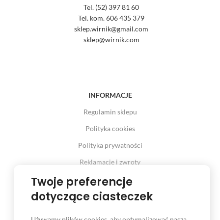
Tel. (52) 397 81 60
Tel. kom. 606 435 379
sklep.wirnik@gmail.com
sklep@wirnik.com
INFORMACJE
Regulamin sklepu
Polityka cookies
Polityka prywatności
Reklamacje i zwroty
Twoje preferencje
Prawo odstąpienia od umowy
dotyczące ciasteczek
Używamy plików cookies, aby optymalizować naszą