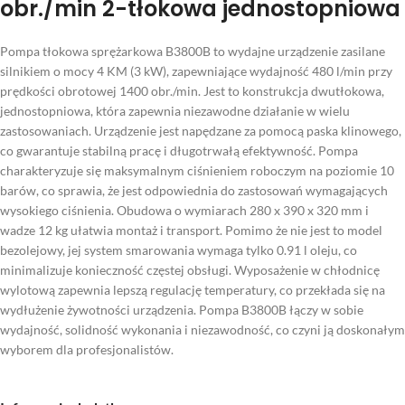
obr./min 2-tłokowa jednostopniowa
Pompa tłokowa sprężarkowa B3800B to wydajne urządzenie zasilane
silnikiem o mocy 4 KM (3 kW), zapewniające wydajność 480 l/min przy
prędkości obrotowej 1400 obr./min. Jest to konstrukcja dwutłokowa,
jednostopniowa, która zapewnia niezawodne działanie w wielu
zastosowaniach. Urządzenie jest napędzane za pomocą paska klinowego,
co gwarantuje stabilną pracę i długotrwałą efektywność. Pompa
charakteryzuje się maksymalnym ciśnieniem roboczym na poziomie 10
barów, co sprawia, że jest odpowiednia do zastosowań wymagających
wysokiego ciśnienia. Obudowa o wymiarach 280 x 390 x 320 mm i
wadze 12 kg ułatwia montaż i transport. Pomimo że nie jest to model
bezolejowy, jej system smarowania wymaga tylko 0.91 l oleju, co
minimalizuje konieczność częstej obsługi. Wyposażenie w chłodnicę
wylotową zapewnia lepszą regulację temperatury, co przekłada się na
wydłużenie żywotności urządzenia. Pompa B3800B łączy w sobie
wydajność, solidność wykonania i niezawodność, co czyni ją doskonałym
wyborem dla profesjonalistów.