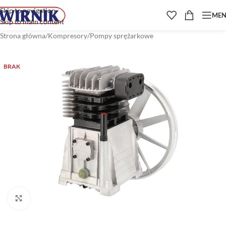
Skip to navigation
ME
Skip to main content
Strona główna
/
Kompresory
/
Pompy sprężarkowe
BRAK
Kliknij aby powiększyć