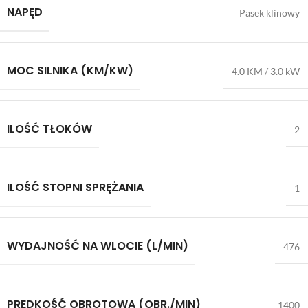
NAPĘD
Pasek klinowy
MOC SILNIKA (KM/KW)
4.0 KM / 3.0 kW
ILOŚĆ TŁOKÓW
2
ILOŚĆ STOPNI SPRĘŻANIA
1
WYDAJNOŚĆ NA WLOCIE (L/MIN)
476
PRĘDKOŚĆ OBROTOWA (OBR./MIN)
1400