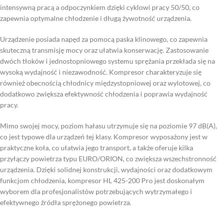
intensywną pracą a odpoczynkiem dzięki cyklowi pracy 50/50, co
zapewnia optymalne chłodzenie i długą żywotność urządzenia.
Urządzenie posiada napęd za pomocą paska klinowego, co zapewnia
skuteczną transmisję mocy oraz ułatwia konserwację. Zastosowanie
dwóch tłoków i jednostopniowego systemu sprężania przekłada się na
wysoką wydajność i niezawodność. Kompresor charakteryzuje się
również obecnością chłodnicy międzystopniowej oraz wylotowej, co
dodatkowo zwiększa efektywność chłodzenia i poprawia wydajność
pracy.
Mimo swojej mocy, poziom hałasu utrzymuje się na poziomie 97 dB(A),
co jest typowe dla urządzeń tej klasy. Kompresor wyposażony jest w
praktyczne koła, co ułatwia jego transport, a także oferuje kilka
przyłączy powietrza typu EURO/ORION, co zwiększa wszechstronność
urządzenia. Dzięki solidnej konstrukcji, wydajności oraz dodatkowym
funkcjom chłodzenia, kompresor HL 425-200 Pro jest doskonałym
wyborem dla profesjonalistów potrzebujących wytrzymałego i
efektywnego źródła sprężonego powietrza.