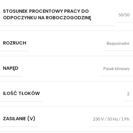
STOSUNEK PROCENTOWY PRACY DO
50/50
ODPOCZYNKU NA ROBOCZOGODZINĘ
ROZRUCH
Bezpośredni
NAPĘD
Pasek klinowy
ILOŚĆ TŁOKÓW
2
ZASILANIE (V)
230 V / 50 Hz / 1 Ph