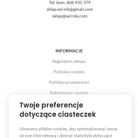
Tel. kom. 606 435 379
sklep.wirnik@gmail.com
sklep@wirnik.com
INFORMACJE
Regulamin sklepu
Polityka cookies
Polityka prywatności
Reklamacje i zwroty
Twoje preferencje
Prawo odstąpienia od umowy
dotyczące ciasteczek
Używamy plików cookies, aby optymalizować naszą
INFORMACJE
stronę internetową i zbierać statystyki dotyczące