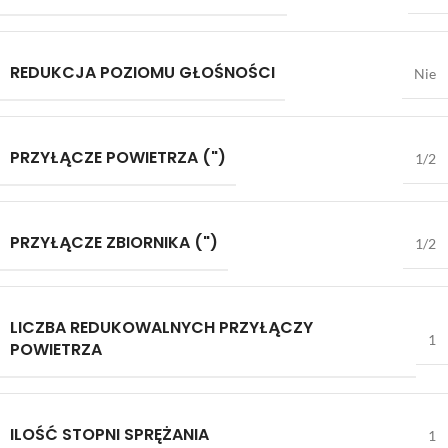
REDUKCJA POZIOMU GŁOŚNOŚCI
Nie
PRZYŁĄCZE POWIETRZA (")
1/2
PRZYŁĄCZE ZBIORNIKA (")
1/2
LICZBA REDUKOWALNYCH PRZYŁĄCZY
1
POWIETRZA
ILOŚĆ STOPNI SPRĘŻANIA
1