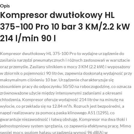
Opis
Kompresor dwutłokowy HL
375-100 Pro 10 bar 3 KM/2.2 kW
214 l/min 90 l
Kompresor dwutłokowy HL 375-100 Pro to wydajne urządzenie do
zasilania narzędzi pneumatycznych i różnych zastosowań w warsztacie
oraz przemyśle. Zasilany silnikiem o mocy 3 KM (2.2 kW) i wyposażony
w zbiornik o pojemności 90 litrów, zapewnia doskonałą wydajność przy
maksymalnym ciśnieniu 10 bar. Urządzenie charakteryzuje się
stosunkiem pracy do odpoczynku 50/50 na roboczogodzinę, co oznacza
zrównoważone użycie między intensywnymi zadaniami a okresami
chłodzenia. Kompresor oferuje wydajność 214 litrów na minutę na
wylocie, co przekłada się na 12.84 m³/h. Rozruch jest bezpośredni, a
napęd realizowany za pomocą paska klinowego A51 (1295), co
gwarantuje niezawodność i łatwą obsługę. Kompresor ma dwa tłoki i
jednostopniowy system sprężania, co zapewnia efektywną pracę. Mimo
swojej mocy, poziom hałasu urządzenia wynosi 96 dB(A) w