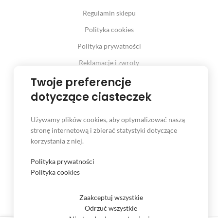
Regulamin sklepu
Polityka cookies
Polityka prywatności
Reklamacje i zwroty
Twoje preferencje
Prawo odstąpienia od umowy
dotyczące ciasteczek
Używamy plików cookies, aby optymalizować naszą
INFORMACJE
stronę internetową i zbierać statystyki dotyczące
korzystania z niej.
Serwis
Kontakt
Polityka prywatności
Polityka cookies
Czas i koszt dostawy
Formy płatności
Zaakceptuj wszystkie
Odrzuć wszystkie