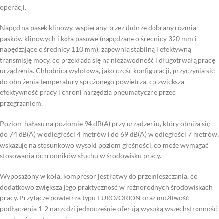
operacji.
Napęd na pasek klinowy, wspierany przez dobrze dobrany rozmiar
pasków klinowych i koła pasowe (napędzane o średnicy 320 mm i
napędzające o średnicy 110 mm), zapewnia stabilną i efektywną
transmisję mocy, co przekłada się na niezawodność i długotrwałą pracę
urządzenia. Chłodnica wylotowa, jako część konfiguracji, przyczynia się
do obniżenia temperatury sprężonego powietrza, co zwiększa
efektywność pracy i chroni narzędzia pneumatyczne przed
przegrzaniem.
Poziom hałasu na poziomie 94 dB(A) przy urządzeniu, który obniża się
do 74 dB(A) w odległości 4 metrów i do 69 dB(A) w odległości 7 metrów,
wskazuje na stosunkowo wysoki poziom głośności, co może wymagać
stosowania ochronników słuchu w środowisku pracy.
Wyposażony w koła, kompresor jest łatwy do przemieszczania, co
dodatkowo zwiększa jego praktyczność w różnorodnych środowiskach
pracy. Przyłącze powietrza typu EURO/ORION oraz możliwość
podłączenia 1-2 narzędzi jednocześnie oferują wysoką wszechstronność