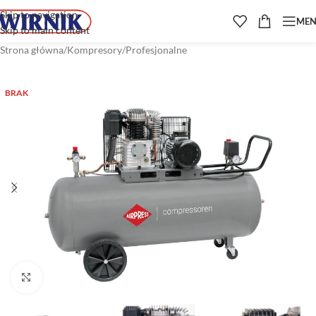
Skip to navigation
ME
Skip to main content
Strona główna
/
Kompresory
/
Profesjonalne
BRAK
Kliknij aby powiększyć