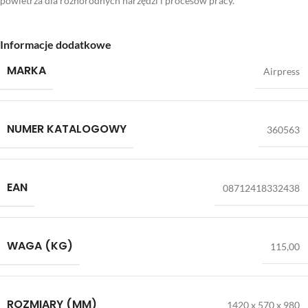
powietrza dla różnorodnych narzędzi i procesów pracy.
Informacje dodatkowe
MARKA
Airpress
NUMER KATALOGOWY
360563
EAN
08712418332438
WAGA (KG)
115,00
ROZMIARY (MM)
1420 x 570 x 980