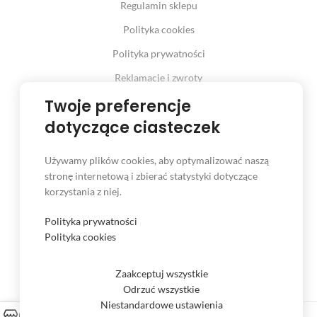
Regulamin sklepu
Polityka cookies
Polityka prywatności
Reklamacje i zwroty
Twoje preferencje
Prawo odstąpienia od umowy
dotyczące ciasteczek
Używamy plików cookies, aby optymalizować naszą
INFORMACJE
stronę internetową i zbierać statystyki dotyczące
korzystania z niej.
Serwis
Kontakt
Polityka prywatności
Polityka cookies
Czas i koszt dostawy
Formy płatności
Zaakceptuj wszystkie
Odrzuć wszystkie
Niestandardowe ustawienia