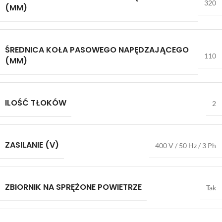
320
(MM)
ŚREDNICA KOŁA PASOWEGO NAPĘDZAJĄCEGO
110
(MM)
ILOŚĆ TŁOKÓW
2
ZASILANIE (V)
400 V / 50 Hz / 3 Ph
ZBIORNIK NA SPRĘŻONE POWIETRZE
Tak