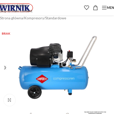
Skip to navigation
ME
Skip to main content
Strona główna
/
Kompresory
/
Standardowe
BRAK
Kliknij aby powiększyć