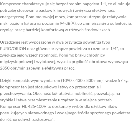
Kompresor charakteryzuje się bezpośrednim napędem 1:1, co eliminuje
potrzebę stosowania pasków klinowych i zwiększa efektywność
energetyczną. Pomimo swojej mocy, kompresor utrzymuje relatywnie
niski poziom hałasu na poziomie 94 dB(A), co zmniejsza się z odległością,
czyniąc pracę bardziej komfortową w różnych środowiskach.
Urządzenie jest wyposażone w dwa przyłącza powietrza typu
EURO/ORION oraz główne przyłącze powietrza o rozmiarze 1/4″, co
zwiększa jego wszechstronność. Pomimo braku chłodnicy
międzystopniowej i wylotowej, wysoka prędkość obrotowa wynosząca
2850 obr./min zapewnia efektywną pracę.
Dzięki kompaktowym wymiarom (1090 x 430 x 830 mm) i wadze 57 kg,
kompresor ten jest stosunkowo łatwy do przenoszenia i
przechowywania. Obecność kół ułatwia mobilność, pozwalając na
szybkie i łatwe przemieszczanie urządzenia w miejsce potrzeb.
Kompresor HL 425-100V to doskonały wybór dla użytkowników
poszukujących niezawodnego i wydajnego źródła sprężonego powietrza
do różnorodnych zastosowań.