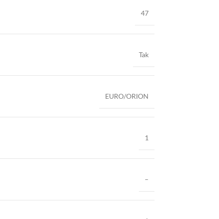
47
Tak
EURO/ORION
1
–