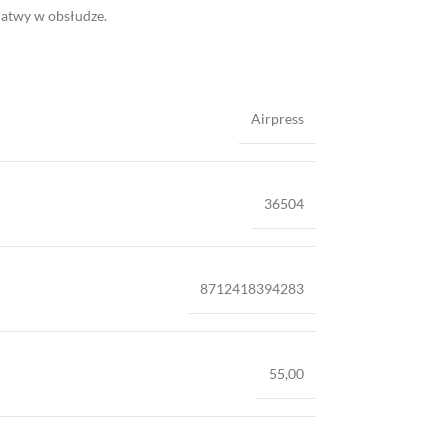
 łatwy w obsłudze.
Airpress
36504
8712418394283
55,00