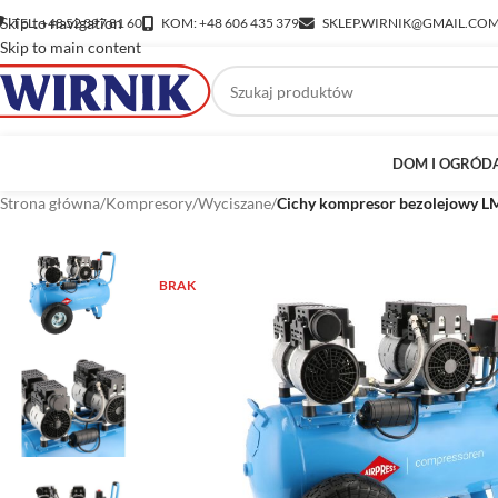
Skip to navigation
TEL: +48 52 397 81 60
KOM: +48 606 435 379
SKLEP.WIRNIK@GMAIL.CO
Skip to main content
DOM I OGRÓD
Strona główna
/
Kompresory
/
Wyciszane
/
Cichy kompresor bezolejowy 
BRAK