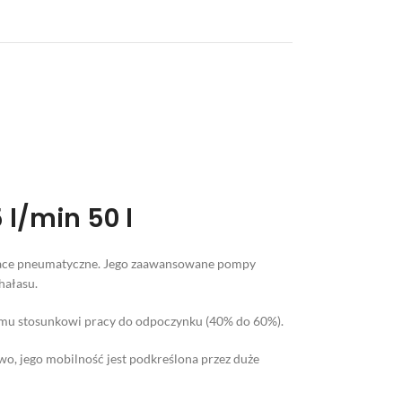
l/min 50 l
prace pneumatyczne. Jego zaawansowane pompy
hałasu.
emu stosunkowi pracy do odpoczynku (40% do 60%).
wo, jego mobilność jest podkreślona przez duże