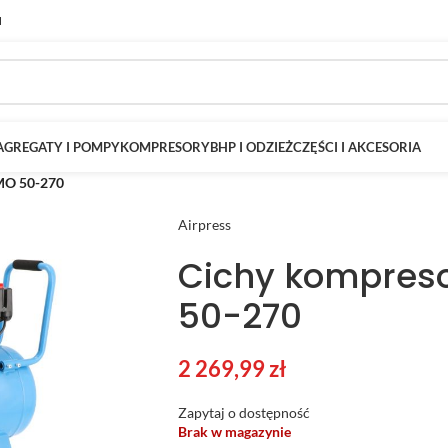
M
AGREGATY I POMPY
KOMPRESORY
BHP I ODZIEŻ
CZĘŚCI I AKCESORIA
LMO 50-270
Airpress
Cichy kompreso
50-270
2 269,99
zł
Zapytaj o dostępność
Brak w magazynie