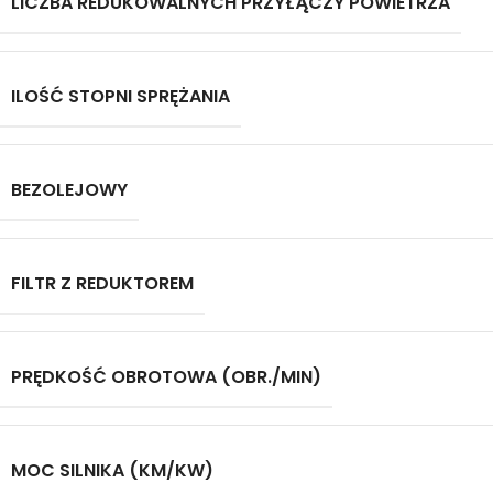
LICZBA REDUKOWALNYCH PRZYŁĄCZY POWIETRZA
ILOŚĆ STOPNI SPRĘŻANIA
BEZOLEJOWY
FILTR Z REDUKTOREM
PRĘDKOŚĆ OBROTOWA (OBR./MIN)
MOC SILNIKA (KM/KW)