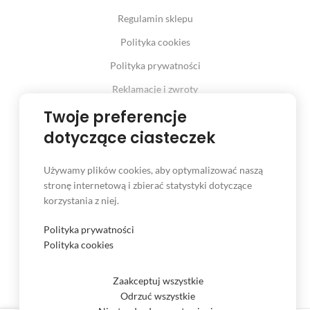
Regulamin sklepu
Polityka cookies
Polityka prywatności
Reklamacje i zwroty
Twoje preferencje
Prawo odstąpienia od umowy
dotyczące ciasteczek
Używamy plików cookies, aby optymalizować naszą
INFORMACJE
stronę internetową i zbierać statystyki dotyczące
korzystania z niej.
Serwis
Kontakt
Polityka prywatności
Polityka cookies
Czas i koszt dostawy
Formy płatności
Zaakceptuj wszystkie
Odrzuć wszystkie