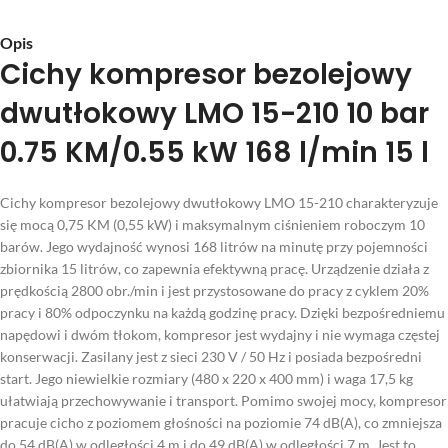
Opis
Cichy kompresor bezolejowy
dwutłokowy LMO 15-210 10 bar
0.75 KM/0.55 kW 168 l/min 15 l
Cichy kompresor bezolejowy dwutłokowy LMO 15-210 charakteryzuje
się mocą 0,75 KM (0,55 kW) i maksymalnym ciśnieniem roboczym 10
barów. Jego wydajność wynosi 168 litrów na minutę przy pojemności
zbiornika 15 litrów, co zapewnia efektywną pracę. Urządzenie działa z
prędkością 2800 obr./min i jest przystosowane do pracy z cyklem 20%
pracy i 80% odpoczynku na każdą godzinę pracy. Dzięki bezpośredniemu
napędowi i dwóm tłokom, kompresor jest wydajny i nie wymaga częstej
konserwacji. Zasilany jest z sieci 230 V / 50 Hz i posiada bezpośredni
start. Jego niewielkie rozmiary (480 x 220 x 400 mm) i waga 17,5 kg
ułatwiają przechowywanie i transport. Pomimo swojej mocy, kompresor
pracuje cicho z poziomem głośności na poziomie 74 dB(A), co zmniejsza
do 54 dB(A) w odległości 4 m i do 49 dB(A) w odległości 7 m. Jest to