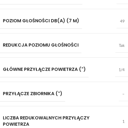
POZIOM GŁOŚNOŚCI DB(A) (7 M)
49
REDUKCJA POZIOMU GŁOŚNOŚCI
Tak
GŁÓWNE PRZYŁĄCZE POWIETRZA (")
1/4
PRZYŁĄCZE ZBIORNIKA (")
–
LICZBA REDUKOWALNYCH PRZYŁĄCZY
1
POWIETRZA