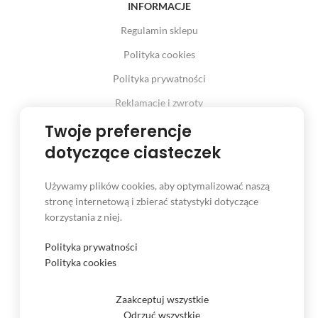
INFORMACJE
Regulamin sklepu
Polityka cookies
Polityka prywatności
Reklamacje i zwroty
Twoje preferencje
Prawo odstąpienia od umowy
dotyczące ciasteczek
Używamy plików cookies, aby optymalizować naszą
INFORMACJE
stronę internetową i zbierać statystyki dotyczące
korzystania z niej.
Serwis
Kontakt
Polityka prywatności
Polityka cookies
Czas i koszt dostawy
Formy płatności
Zaakceptuj wszystkie
Odrzuć wszystkie