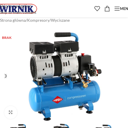
Skip to navigation
ME
Skip to main content
Strona główna
/
Kompresory
/
Wyciszane
BRAK
Kliknij aby powiększyć