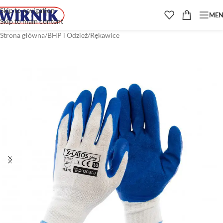
Skip to navigation
ME
Skip to main content
Strona główna
/
BHP i Odzież
/
Rękawice